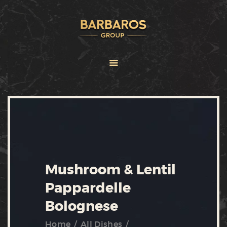
HOME
ABOUT
SERVICES
BRANDS
FRANCHISE
NEWS
CONTACT US
Mushroom & Lentil
Pappardelle
Bolognese
Home
All Dishes