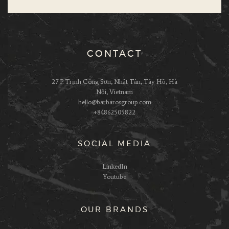
CONTACT
27 P. Trịnh Công Sơn, Nhật Tân, Tây Hồ, Hà
Nội, Vietnam
hello@barbarosgroup.com
+84862505822
SOCIAL MEDIA
LinkedIn
Youtube
OUR BRANDS