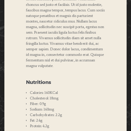
rhoncus sed justo et facilisis. Ut id justo molestie,
faucibus magna tempor, tempus lacus. Cum sociis
natoque penatibus et magnis dis parturient
montes, nascetur ridiculus mus. Nullam lacus
magna, sollicitudin nec suscipit porta, egestas non
sem. Praesent iaculis ligula luctus felis finibus
rutrum. Vivamus sollicitudin diam sit amet nulla
fringilla luctus. Vivamus vitae hendrerit dui, ac
semper sapien. Donec dolor lacus, condimentum
id magna in, consectetur commodo erat. Quisque
fermentum nisl et dui pulvinar, in accumsan
magna vulputate.
Nutritions
Calories: 160KCal
Cholesterol: 18mg
Fiber: 0.9g
Sodium: 160mg
Carbohydrates: 2.2g
Fat: 2.4g
Protein: 4.2g