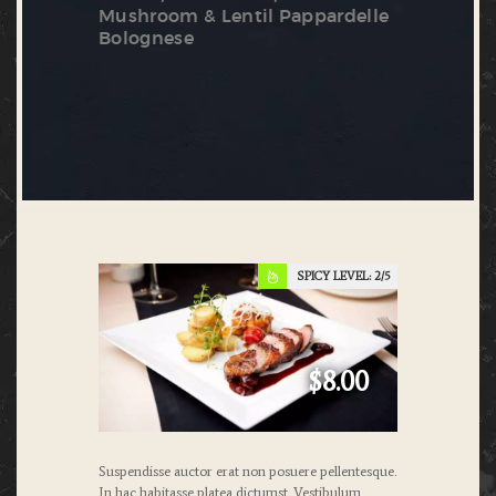
Mushroom & Lentil Pappardelle
Bolognese
SPICY LEVEL:
2
$8.00
Suspendisse auctor erat non posuere pellentesque.
In hac habitasse platea dictumst. Vestibulum